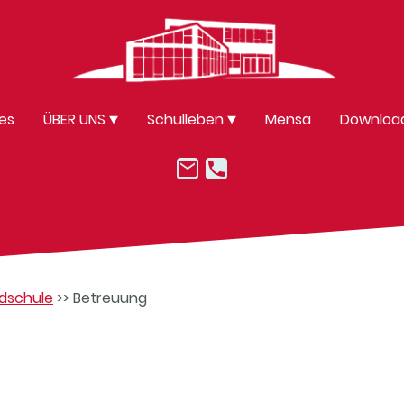
les
ÜBER UNS
Schulleben
Mensa
Downloa
dschule
>> Betreuung