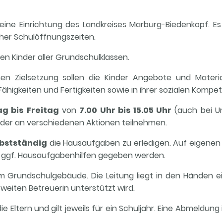
eine Einrichtung des Landkreises Marburg-Biedenkopf. Es
icher Schulöffnungszeiten.
n Kinder aller Grundschulklassen.
 Zielsetzung sollen die Kinder Angebote und Materiali
 Fähigkeiten und Fertigkeiten sowie in ihrer sozialen Kompe
g bis
Freitag
von
7.00 Uhr bis 15.05 Uhr
(auch bei Unt
 oder an verschiedenen Aktionen teilnehmen.
lbstständig
die Hausaufgaben zu erledigen. Auf eigene
n ggf. Hausaufgabenhilfen gegeben werden.
m Grundschulgebäude. Die Leitung liegt in den Händen ei
weiten Betreuerin unterstützt wird.
e Eltern und gilt jeweils für ein Schuljahr. Eine Abmeldun